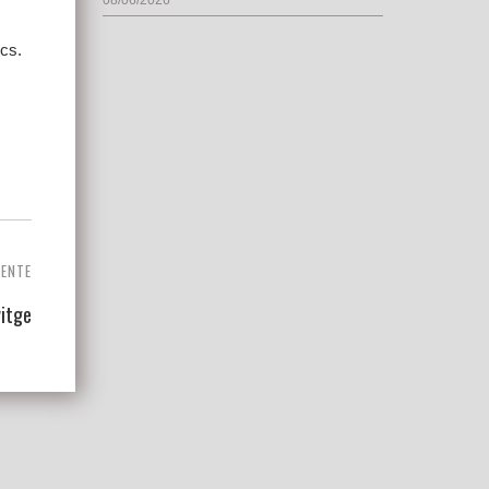
08/06/2026
cs.
IENTE
vitge