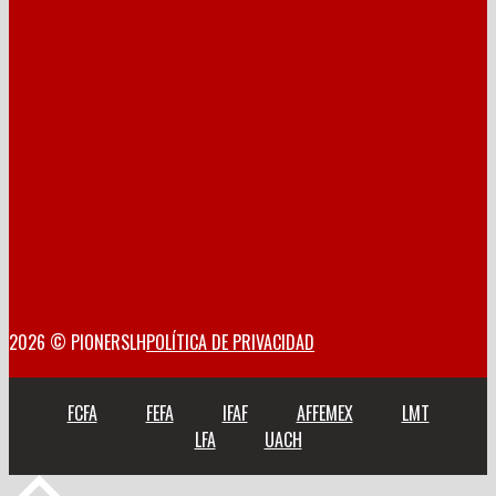
2026 © PIONERSLH
POLÍTICA DE PRIVACIDAD
FCFA
FEFA
IFAF
AFFEMEX
LMT
LFA
UACH
Volver