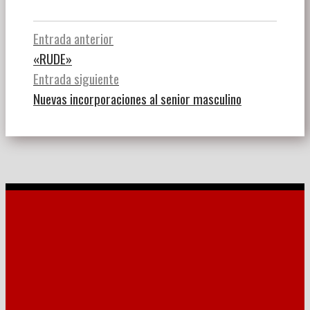
Navegación
Entrada anterior
«RUDE»
de
Entrada siguiente
entradas
Nuevas incorporaciones al senior masculino