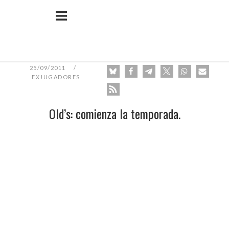
Ir
Inicio
al
contenido
25/09/2011
EXJUGADORES
Old’s: comienza la temporada.