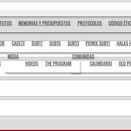
ATUTOS
MEMORIAS Y PRESUPUESTOS
PROTOCOLOS
CÓDIGO ÉTI
IOR
CADETE
SUB17
SUB15
SUB13
PIONIX SUB11
HALAS 
MEDIA
COMUNIDAD
R
VIDEOS
THE PROGRAM
CALENDARIO
OLD P