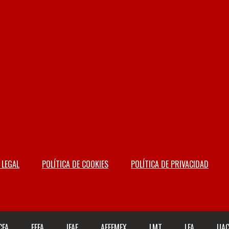
 LEGAL
POLÍTICA DE COOKIES
POLÍTICA DE PRIVACIDAD
CFA
FEFA
IFAF
AFFEMEX
LMT
LFA
UA