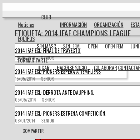
Ir
Inicio
al
contenido
CLUB
Noticias
INFORMACIÓN
ORGANIZACIÓN
EST
ETIQUETA:
2014 IFAF CHAMPIONS LEAGUE
EQUIPOS
SEN.MASC
SEN. FEM.
OPEN
OPEN FEM
JUN
2014 IFAF ECL: FINAL DE TRAYECTO.
19/05/2014
SENIOR
FORMAR PARTE
JUGAR
HACERSE SOCIO
COLABORAR
CONTACTA
2014 IFAF ECL: PIONERS ESPERA A TEMPLIERS
15/05/2014
SENIOR
2014 IFAF ECL: DERROTA ANTE DAUPHINS.
05/05/2014
SENIOR
2014 IFAF ECL: PIONERS ESTRENA COMPETICIÓN.
08/01/2014
SENIOR
COMPARTIR