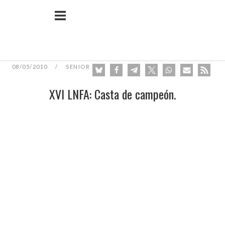
Ir
Inicio
al
contenido
08/05/2010
SENIOR
XVI LNFA: Casta de campeón.