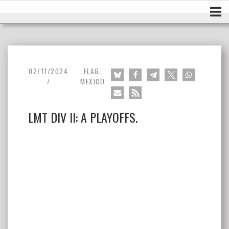
Ir
Inicio
al
contenido
02/11/2024
FLAG
,
MEXICO
LMT DIV II: A PLAYOFFS.